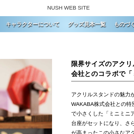
NUSH WEB SITE
キャラクターについて
グッズ見本一覧
ものづ
限界サイズのアクリ
会社とのコラボで「
アクリルスタンドの魅力
WAKABA株式会社との
で小さくした「ミニミニ
台座がセットになり、さ
が高まったこの小さなア