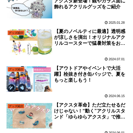
アクスタ新登場！鏡やガラス面に
飾れるアクリルグッズをご紹介
2025.01.28
【夏のノベルティに最適】透明感
グッズ紹介
が涼しさを演出！オリジナルアク
リルコースターで猛暑対策をおし
ゃれに！
2024.07.01
【アウトドアやイベントで大活
グッズ紹介
躍】栓抜き付き缶バッジで、夏を
もっと楽しもう！
2024.06.15
【アクスタ革命】ただ立たせるだ
グッズ紹介
けじゃない！“動く”アクリルスタ
ンド「ゆらゆらアクスタ」で推し
活に革命を！
2024.06.01