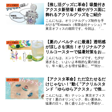
【推し活グッズに革命】吸盤付き
グッズ紹介
アクスタ新登場！鏡やガラス面に
飾れるアクリルグッズをご紹介
こんにちは。オリジナルグッズ制作を手
がける**Entowa’s（有限会社ナッシュ）**
東京オフィスの堀田です。今回は、「こ
れまでにない新しいグッズを作ってみた
い！」という想いから誕生した、アクリ
ル×吸盤の新商品をご紹介いたします。推
【夏のノベルティに最適】透明感
グッズ紹介
し活をも...
が涼しさを演出！オリジナルアク
リルコースターで猛暑対策をおし
ゃれに！
こんにちは。エントワーズです。七夕が
過ぎると、いよいよ本格的な夏の始ま
り。年々厳しさを増す猛暑に、**“何か涼
を感じられるアイテム”**を取り入れたい
とお考えの方も多いのではないでしょう
か？そんなあなたにおすすめしたいの
【アクスタ革命】ただ立たせるだ
グッズ紹介
が、**夏の定番グッ...
けじゃない！“動く”アクリルスタ
ンド「ゆらゆらアクスタ」で推し
活に革命を！
こんにちは、有）ナッシュ 東京オフィス
です！夏のオリンピック、長い夏休み、
猛暑の日々。熱く盛り上がった季節が過
ぎた今、なんだか物足りなさを感じてい
る方も多いのではないでしょうか？そん