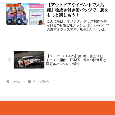
な皆さまにご紹介したいのが、私たちが
【アウトドアやイベントで大活
グッズ紹介
自信を持っておすすめす...
躍】栓抜き付き缶バッジで、夏を
もっと楽しもう！
こんにちは。オリジナルグッズ制作を手
がける**有限会社ナッシュ（Entowa’s）**
の東京オフィスです。6月に入り、いよい
よ本格的な夏の気配が感じられるように
なってきました。アウトドアやイベン
ト、音楽フェス、地域のお祭りなど、外
でのアクテ...
【スーパーGT2025】第2戦・富士スピー
ドウェイ開催！TOM’S 1号車の快進撃と
限定缶バッジのご報告
ホーム
グッズ紹介